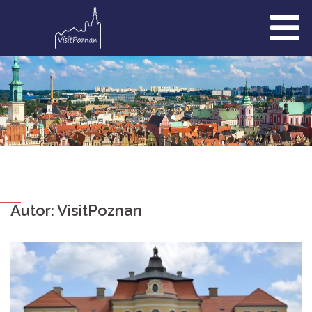
Przejdź
do
treści
Autor:
VisitPoznan