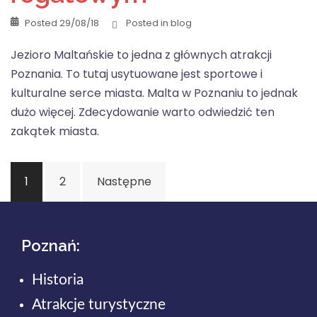
Posted
29/08/18
Posted in
blog
Jezioro Maltańskie to jedna z głównych atrakcji
Poznania. To tutaj usytuowane jest sportowe i
kulturalne serce miasta. Malta w Poznaniu to jednak
dużo więcej. Zdecydowanie warto odwiedzić ten
zakątek miasta.
Stronicowanie
1
2
Następne
wpisów
Poznań:
Historia
Atrakcje turystyczne