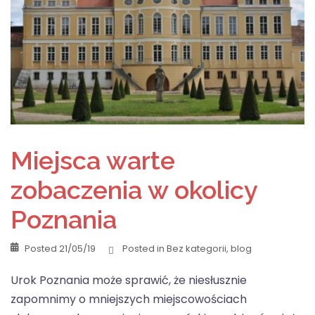
Miejsca warte
zobaczenia w okolicy
Poznania
Posted
21/05/19
Posted in
Bez kategorii
,
blog
Urok Poznania może sprawić, że niesłusznie
zapomnimy o mniejszych miejscowościach