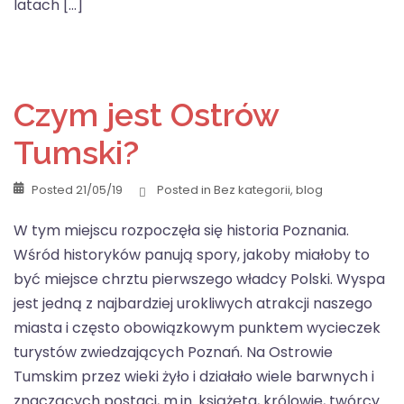
latach […]
Czym jest Ostrów
Tumski?
Posted
21/05/19
Posted in
Bez kategorii
,
blog
W tym miejscu rozpoczęła się historia Poznania.
Wśród historyków panują spory, jakoby miałoby to
być miejsce chrztu pierwszego władcy Polski. Wyspa
jest jedną z najbardziej urokliwych atrakcji naszego
miasta i często obowiązkowym punktem wycieczek
turystów zwiedzających Poznań. Na Ostrowie
Tumskim przez wieki żyło i działało wiele barwnych i
znaczących postaci, m.in. książęta, królowie, twórcy