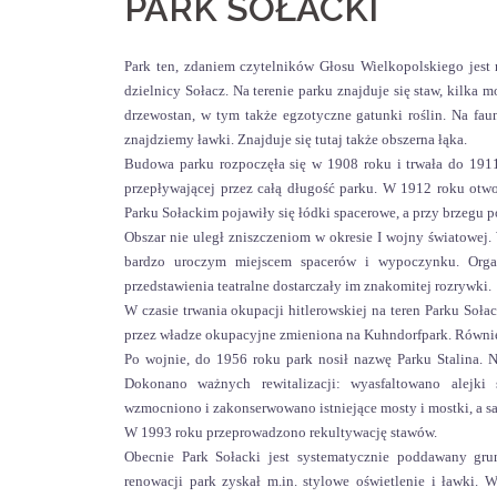
PARK SOŁACKI
Park ten, zdaniem czytelników Głosu Wielkopolskiego jest
dzielnicy Sołacz. Na terenie parku znajduje się staw, kilka
drzewostan, w tym także egzotyczne gatunki roślin. Na fau
znajdziemy ławki. Znajduje się tutaj także obszerna łąka.
Budowa parku rozpoczęła się w 1908 roku i trwała do 191
przepływającej przez całą długość parku. W 1912 roku otwo
Parku Sołackim pojawiły się łódki spacerowe, a przy brzegu 
Obszar nie uległ zniszczeniom w okresie I wojny światowe
bardzo uroczym miejscem spacerów i wypoczynku. Organ
przedstawienia teatralne dostarczały im znakomitej rozrywki.
W czasie trwania okupacji hitlerowskiej na teren Parku Soł
przez władze okupacyjne zmieniona na Kuhndorfpark. Również
Po wojnie, do 1956 roku park nosił nazwę Parku Stalina. Na
Dokonano ważnych rewitalizacji: wyasfaltowano alejki
wzmocniono i zakonserwowano istniejące mosty i mostki, a sa
W 1993 roku przeprowadzono rekultywację stawów.
Obecnie Park Sołacki jest systematycznie poddawany gru
renowacji park zyskał m.in. stylowe oświetlenie i ławki. 