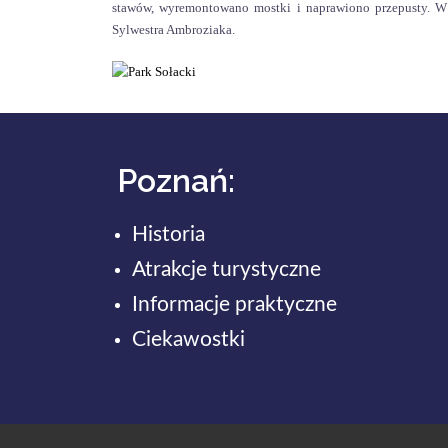
stawów, wyremontowano mostki i naprawiono przepusty. W 
Sylwestra Ambroziaka.
Poznań:
Historia
Atrakcje turystyczne
Informacje praktyczne
Ciekawostki