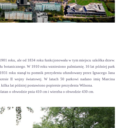
 1901 roku, ale od 1834 roku funkcjonowała w tym miejscu szkółka drzew.
u botanicznego. W 1910 roku wzniesiono palmiarnię. 16 lat później park
1931 roku stanął tu pomnik prezydenta ufundowany przez Ignacego Jana
okresie II wojny światowej. W latach 50 parkowi nadano imię Marcina
ilka lat później postawiono popiersie prezydenta Wilsona.
platan o obwodzie pnia 410 cm i wierzba o obwodzie 430 cm.