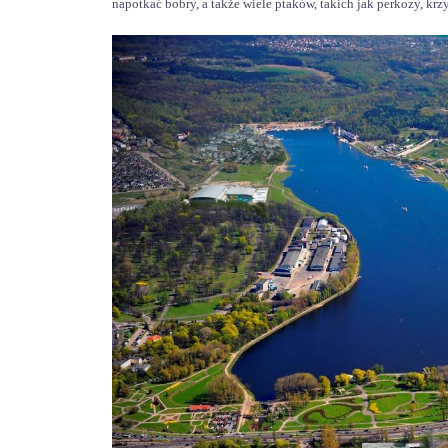
napotkać bobry, a także wiele ptaków, takich jak perkozy, krz