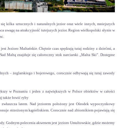
ę kilka sztucznych i naturalnych jezior oraz wiele innych, mniejszych
 uwagę na atrakcyjność tutejszych jezior. Region wielkopolski słynie w
sc.
est Jezioro Maltańskie. Chętnie czas spędzają tutaj rodziny z dziećmi, a
Nad Maltą znajduje się całoroczny stok narciarski „Malta Ski”. Dostępne
dnych – żeglarskiego i bojerowego, corocznie odbywają się tutaj zawody
większy w Poznaniu i jeden z największych w Polsce obiektów w całości
j także łowić ryby
w, zwłaszcza latem. Nad jeziorem położony jest Ośrodek wypoczynkowy
ponuje strzeżonym kąpieliskiem. Corocznie nad zbiornikiem pojawiają się
rody. Godnym polecenia akwenem jest jezioro Umultowskie, gdzie możemy