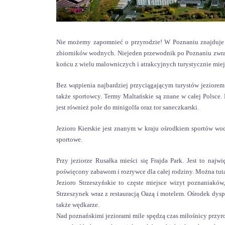
Nie możemy zapomnieć o przyrodzie! W Poznaniu znajduje si
zbiorników wodnych. Niejeden przewodnik po Poznaniu zwraca
końcu z wielu malowniczych i atrakcyjnych turystycznie miej
Bez wątpienia najbardziej przyciągającym turystów jeziorem j
także sportowcy. Termy Maltańskie są znane w całej Polsce. 
jest również pole do minigolfa oraz tor saneczkarski.
Jezioro Kierskie jest znanym w kraju ośrodkiem sportów wo
sportowe.
Przy jeziorze Rusałka mieści się Frajda Park. Jest to naj
poświęcony zabawom i rozrywce dla całej rodziny. Można tuta
Jezioro Strzeszyńskie to częste miejsce wizyt poznaniakó
Strzeszynek wraz z restauracją Oazą i motelem. Ośrodek dys
także wędkarze.
Nad poznańskimi jeziorami mile spędzą czas miłośnicy przy