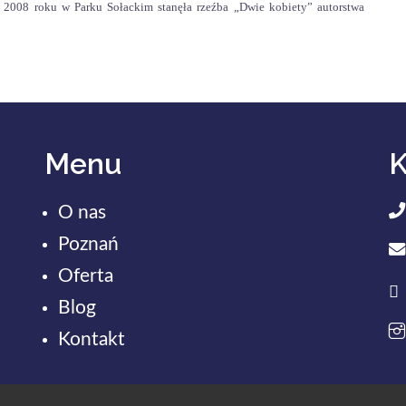
2008 roku w Parku Sołackim stanęła rzeźba „Dwie kobiety” autorstwa
Menu
K
O nas
Poznań
Oferta
Blog
Kontakt