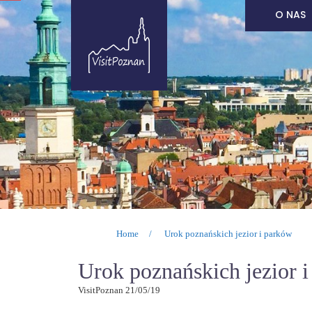
Przejdź
O NAS
do
treści
Home
/
Urok poznańskich jezior i parków
Urok poznańskich jezior 
VisitPoznan 21/05/19