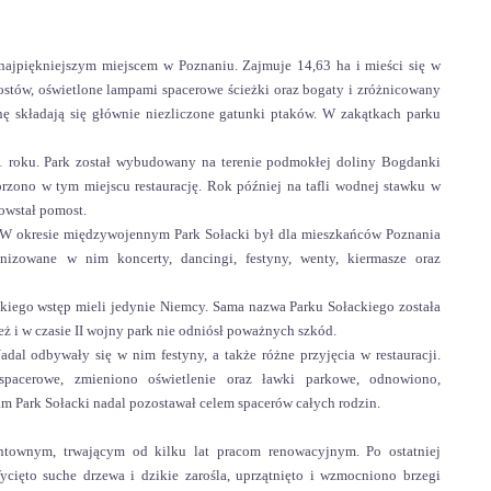
 najpiękniejszym miejscem w Poznaniu. Zajmuje 14,63 ha i mieści się w
 mostów, oświetlone lampami spacerowe ścieżki oraz bogaty i zróżnicowany
nę składają się głównie niezliczone gatunki ptaków. W zakątkach parku
1 roku. Park został wybudowany na terenie podmokłej doliny Bogdanki
rzono w tym miejscu restaurację. Rok później na tafli wodnej stawku w
powstał pomost.
j. W okresie międzywojennym Park Sołacki był dla mieszkańców Poznania
izowane w nim koncerty, dancingi, festyny, wenty, kiermasze oraz
ackiego wstęp mieli jedynie Niemcy. Sama nazwa Parku Sołackiego została
 i w czasie II wojny park nie odniósł poważnych szkód.
dal odbywały się w nim festyny, a także różne przyjęcia w restauracji.
 spacerowe, zmieniono oświetlenie oraz ławki parkowe, odnowiono,
m Park Sołacki nadal pozostawał celem spacerów całych rodzin.
ntownym, trwającym od kilku lat pracom renowacyjnym. Po ostatniej
Wycięto suche drzewa i dzikie zarośla, uprzątnięto i wzmocniono brzegi