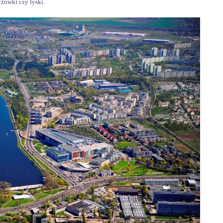
yżówki czy łyski.