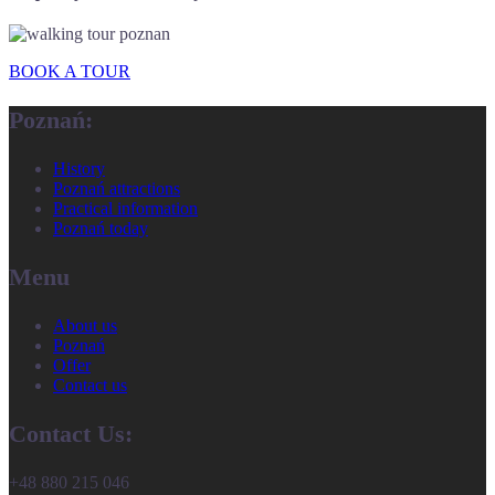
BOOK A TOUR
Poznań:
History
Poznań attractions
Practical information
Poznań today
Menu
About us
Poznań
Offer
Contact us
Contact Us:
+48 880 215 046