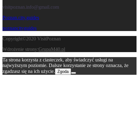
visitpoznan.info@gmail.com
Poznan.city.guides
poznancityguides
Copyright©2020
VisitPoznan
Wdrożenie strony:
GrupaM40.pl
Ta strona korzysta z ciasteczek, aby świadczyć usługi na
najwyższym poziomie. Dalsze korzystanie ze strony oznacza, że
zgadzasz się na ich użycie.
Zgoda