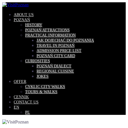
Skip
to
content
ABOUT US
POZNAŃ
HISTORY
POZNAŃ ATTRACTIONS
PRACTICAL INFORMATION
JAK DOJECHAĆ DO POZNANIA
TRAVEL IN POZNAŃ
ADMISSION PRICE LIST
POZNAŃ CITY CARD
CURIOSITIES
POZNAŃ DIALECT
REGIONAL CUISINE
JOKES
OFFER
CYKLIC CITY WALKS
TOURS & WALKS
CENNIK
CONTACT US
EN
PL