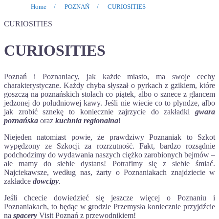
Home
/
POZNAŃ
/
CURIOSITIES
CURIOSITIES
CURIOSITIES
Poznań i Poznaniacy, jak każde miasto, ma swoje cechy
charakterystyczne. Każdy chyba słyszał o pyrkach z gzikiem, które
goszczą na poznańskich stołach co piątek, albo o sznece z glancem
jedzonej do południowej kawy. Jeśli nie wiecie co to plyndze, albo
jak zrobić sznekę to koniecznie zajrzycie do zakładki
gwara
poznańska
oraz
kuchnia regionalna
!
Niejeden natomiast powie, że prawdziwy Poznaniak to Szkot
wypędzony ze Szkocji za rozrzutność. Fakt, bardzo rozsądnie
podchodzimy do wydawania naszych ciężko zarobionych bejmów –
ale mamy do siebie dystans! Potrafimy się z siebie śmiać.
Najciekawsze, według nas, żarty o Poznaniakach znajdziecie w
zakładce
dowcipy
.
Jeśli chcecie dowiedzieć się jeszcze więcej o Poznaniu i
Poznaniakach, to będąc w grodzie Przemysła koniecznie przyjdźcie
na
spacery
Visit Poznań z przewodnikiem!